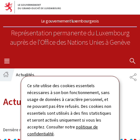
Aller au menu principal
Aller au contenu
Le gouvernement luxembourgeois
Représentation permanente du Luxembourg
auprès de l'Office des Nations Unies à Genève
AFFICHER
MENU
PRINCIPAL
Actualités
PA
Accueil
Ce site utilise des cookies essentiels
nécessaires à son bon fonctionnement, sans
Actualités
usage de données à caractère personnel, et
ne pouvant pas être refusés. Des cookies non
essentiels sont utilisés à des fins statistiques
et seront activés uniquement si vous les
acceptez. Consulter notre
politique de
Dernière modification le
12.12.2024
confidentialité
.