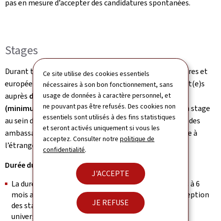
pas en mesure d’accepter des candidatures spontanées.
Stages
Durant toute l'année, le Ministère des Affaires étrangères et
Ce site utilise des cookies essentiels
européennes offre la possibilité aux étudiant(e)s inscrit(e)s
nécessaires à son bon fonctionnement, sans
auprès
d’un établissement d’enseignement supérieur
usage de données à caractère personnel, et
ne pouvant pas être refusés. Des cookies non
(minimum en 2ème année universitaire)
d’effectuer un stage
essentiels sont utilisés à des fins statistiques
au sein du département à Luxembourg ou auprès d’une des
et seront activés uniquement si vous les
ambassades et représentations du réseau diplomatique à
acceptez. Consulter notre
politique de
l’étranger
confidentialité
.
Durée du stage
J'ACCEPTE
La durée d’un stage peut varier de plusieurs semaines à 6
mois au maximum sur une période de 24 mois, à l’exception
JE REFUSE
des stages conventionnés dans le cadre d’études
universitaires, où cette durée peut être dépassée.