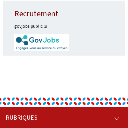
Recrutement
govjobs.public.lu
RUBRIQUES
Pied
RUBRI