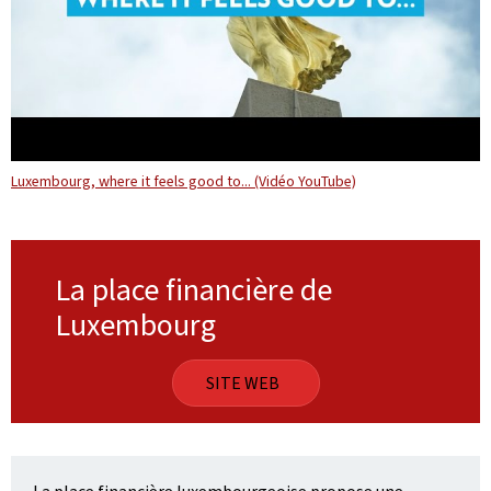
Luxembourg, where it feels good to... (Vidéo YouTube)
La place financière de
Luxembourg
SITE WEB