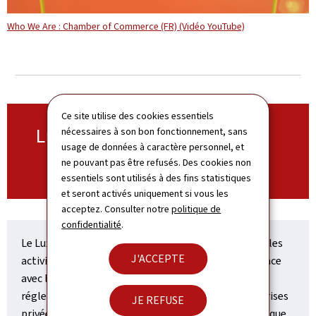
Who We Are : Chamber of Commerce (FR) (Vidéo YouTube)
Ce site utilise des cookies essentiels
Luxembourg in Space
nécessaires à son bon fonctionnement, sans
usage de données à caractère personnel, et
ne pouvant pas être refusés. Des cookies non
SITE WEB
essentiels sont utilisés à des fins statistiques
et seront activés uniquement si vous les
acceptez. Consulter notre
politique de
confidentialité
.
Le Luxembourg offre un cadre global attractif pour les
J'ACCEPTE
activités liées à l'utilisation des ressources de l'espace
avec la mise en place d'un cadre juridique et
réglementaire approprié afin de fournir aux entreprises
JE REFUSE
privées et aux investisseurs un environnement juridique