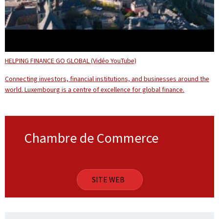
HELPING FINANCE GO GLOBAL (Vidéo YouTube)
Connecting investors, financial institutions, and businesses around the
world. Luxembourg is a centre of excellence for global finance.
Chambre de Commerce
SITE WEB