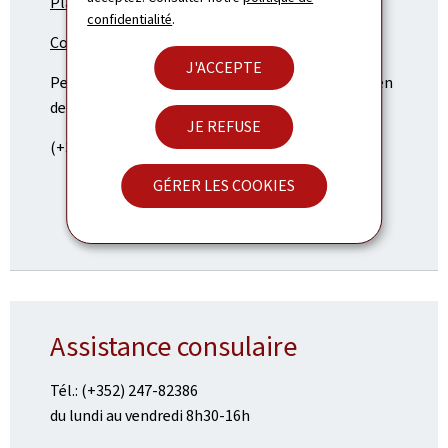
Planifiez votre voyage
confidentialité
.
Consulat Général de Genève
J'ACCEPTE
Permanence consulaire - urgence uniquement (en
dehors des heures de bureau) :
JE REFUSE
(+352) 247 723 00
GÉRER LES COOKIES
Assistance consulaire
Tél.: (+352) 247-82386
du lundi au vendredi 8h30-16h