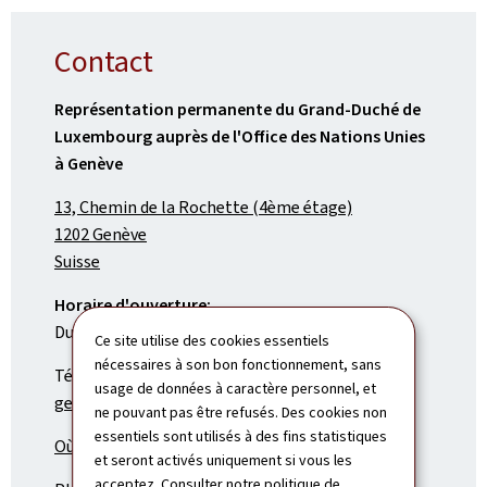
Contact
Représentation permanente du Grand-Duché de
Luxembourg auprès de l'Office des Nations Unies
à Genève
13, Chemin de la Rochette (4ème étage)
1202 Genève
Suisse
Horaire d'ouverture:
Du lundi au vendredi de 9h à 17h
Ce site utilise des cookies essentiels
nécessaires à son bon fonctionnement, sans
Tél.: (+41) 22 919 19 29
usage de données à caractère personnel, et
geneve.rp@mae.etat.lu
ne pouvant pas être refusés. Des cookies non
essentiels sont utilisés à des fins statistiques
Où nous trouver?
et seront activés uniquement si vous les
acceptez. Consulter notre
politique de