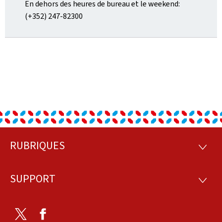
En dehors des heures de bureau et le weekend:
(+352) 247-82300
RUBRIQUES
Pied
RUBRI
de
SUPPORT
SUPP
page
Twitter
Facebook